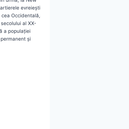
artierele evreiești
 cea Occidentală,
 secolului al XX-
că a populației
l permanent și