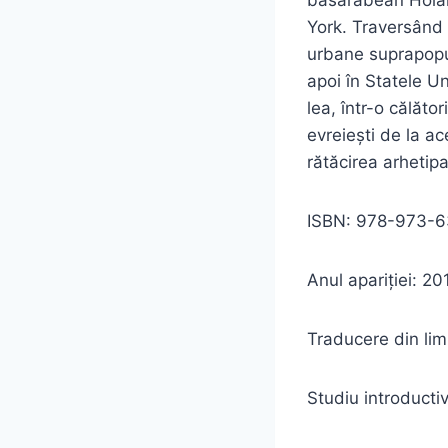
York. Traversând
urbane suprapopul
apoi în Statele Un
lea, într-o călător
evreiești de la ac
rătăcirea arhetipa
ISBN: 978-973-63
Anul apariției: 20
Traducere din lim
Studiu introducti