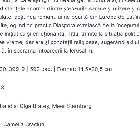
 distanțele enorme dintre
ștetl
-urile sărace și mizere și c
ate, acțiunea romanului ne poartă din Europa de Est în
ite, oglindind practic Diaspora evreiască de la începutul
ie inițiatică și emoționantă. Titlul trimite la situația politi
ea vreme, dar are și conotații religioase, sugerând exilu
lă, în speranța întoarcerii la Ierusalim.
0-399-9 | 592 pag. | Format: 14,5×20,5 cm
18
ba idiș: Olga Brateș, Meer Sternberg
v: Camelia Crăciun