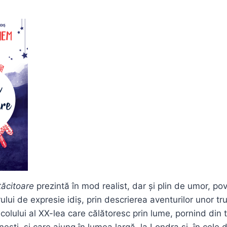
tăcitoare
prezintă în mod realist, dar și plin de umor, po
rului de expresie idiș, prin descrierea aventurilor unor tr
colului al XX-lea care călătoresc prin lume, pornind din 
ști, și care ajung în lumea largă, la Londra și, în cele 