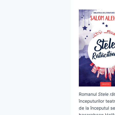
Romanul
Stele ră
începuturilor teat
de la începutul se
basarabean Holăne