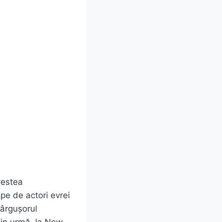
vestea
upe de actori evrei
târgușorul
din urmă, la New