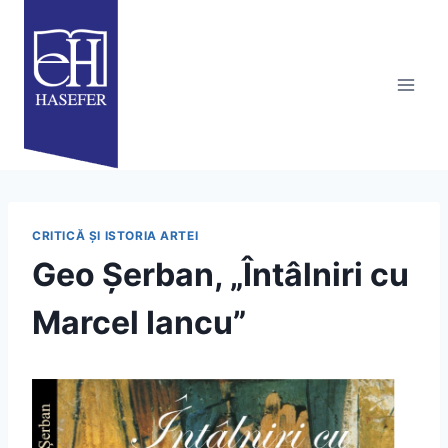
Skip
to
content
CRITICĂ ȘI ISTORIA ARTEI
Geo Șerban, „Întâlniri cu
Marcel Iancu”