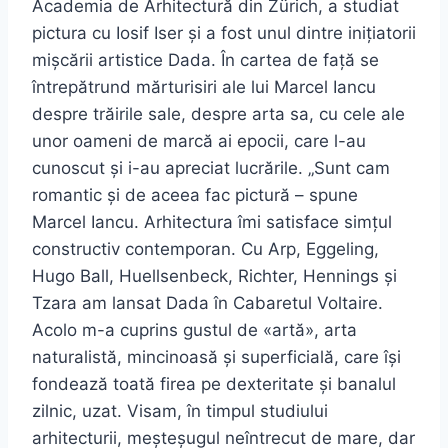
Academia de Arhitectură din Zürich, a studiat
pictura cu Iosif Iser și a fost unul dintre inițiatorii
mișcării artistice Dada. În cartea de față se
întrepătrund mărturisiri ale lui Marcel Iancu
despre trăirile sale, despre arta sa, cu cele ale
unor oameni de marcă ai epocii, care l-au
cunoscut și i-au apreciat lucrările. „Sunt cam
romantic şi de aceea fac pictură – spune
Marcel Iancu. Arhitectura îmi satisface simţul
constructiv contemporan. Cu Arp, Eggeling,
Hugo Ball, Huellsenbeck, Richter, Hennings şi
Tzara am lansat Dada în Cabaretul Voltaire.
Acolo m-a cuprins gustul de «artă», arta
naturalistă, mincinoasă şi superficială, care îşi
fondează toată firea pe dexteritate şi banalul
zilnic, uzat. Visam, în timpul studiului
arhitecturii, meşteşugul neîntrecut de mare, dar