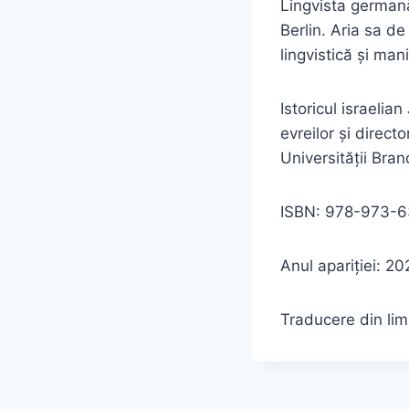
Lingvista germană
Berlin. Aria sa d
lingvistică și man
Istoricul israeli
evreilor și direct
Universității Bra
ISBN: 978-973-63
Anul apariției: 20
Traducere din lim