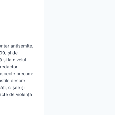
itar antisemite,
09, și de
și la nivelul
redactori,
ă aspecte precum:
ostile despre
ți, clișee și
acte de violență