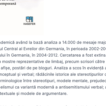
ademică având la bază analiza a 14.000 de mesaje major
iul Central al Evreilor din Germania, în perioada 2002-20
ui în Germania, în 2004-2012. Cercetarea a fost extinsă 
 mostre reprezentative de limbaj, precum scrisori către 
, afișe, postări de pe bloguri. Analiza a scos în evidenț
ceptual și verbal; rădăcinile istorice ale stereotipurilor 
 terminologice între stereotipuri, modele mentale, prejudecă
aelismul ca variantă modernă a antisemitismului verbal; 
i textuale și modele de argumentare.