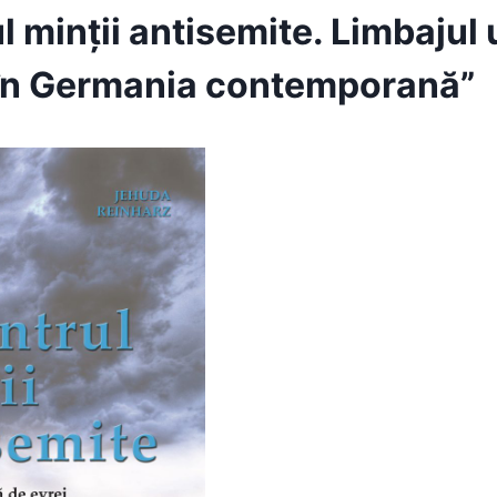
l minții antisemite. Limbajul u
 în Germania contemporană”