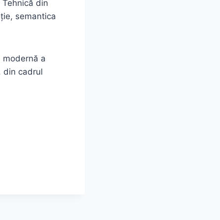
 Tehnică din
oție, semantica
ie modernă a
, din cadrul