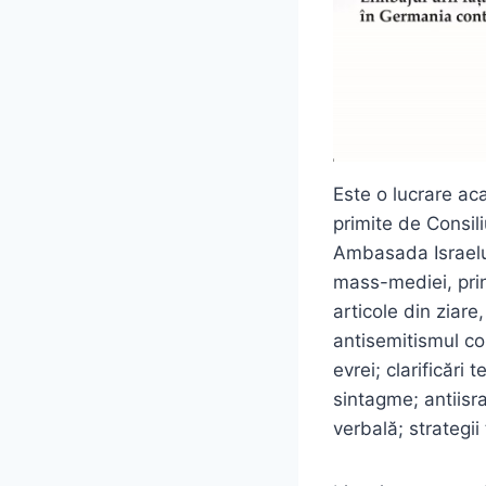
Este o lucrare ac
primite de Consil
Ambasada Israelul
mass-mediei, prin
articole din ziare
antisemitismul con
evrei; clarificări
sintagme; antiisr
verbală; strategi