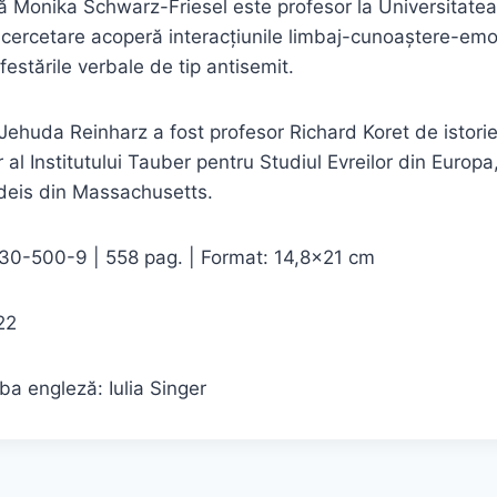
 Monika Schwarz-Friesel este profesor la Universitatea
e cercetare acoperă interacțiunile limbaj-cunoaștere-em
ifestările verbale de tip antisemit.
an Jehuda Reinharz a fost profesor Richard Koret de istor
or al Institutului Tauber pentru Studiul Evreilor din Europa
ndeis din Massachusetts.
0-500-9 | 558 pag. | Format: 14,8×21 cm
22
ba engleză: Iulia Singer