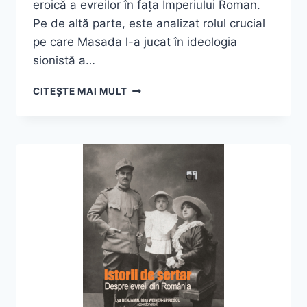
eroică a evreilor în fața Imperiului Roman.
Pe de altă parte, este analizat rolul crucial
pe care Masada l-a jucat în ideologia
sionistă a…
MIREILLE
CITEȘTE MAI MULT
HADAS-
LEBEL,
„MASADA
–
ISTORIE
ȘI
SIMBOL”