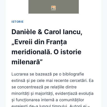
ISTORIE
Danièle & Carol Iancu,
„Evreii din Franța
meridională. O istorie
milenară”
Lucrarea se bazează pe o bibliografie
extinsă și pe cele mai recente cercetări. Ea
se concentrează pe relațiile dintre
minorități și majorități, evidențiază evoluția
și funcționarea internă a comunităților
evreiești de-a lungul timpului. Autorii ei –