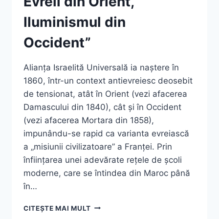
Evreii din Orient,
Iluminismul din
Occident”
Alianța Israelită Universală ia naștere în
1860, într-un context antievreiesc deosebit
de tensionat, atât în Orient (vezi afacerea
Damascului din 1840), cât și în Occident
(vezi afacerea Mortara din 1858),
impunându-se rapid ca varianta evreiască
a „misiunii civilizatoare” a Franței. Prin
înființarea unei adevărate rețele de școli
moderne, care se întindea din Maroc până
în…
GEORGES
CITEȘTE MAI MULT
BENSOUSSAN,