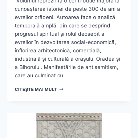
Volumul reprezintă o contribuție majoră la
cunoașterea istoriei de peste 300 de ani a
evreilor orădeni. Autoarea face o analiză
temporală amplă, din care se desprind
progresul spiritual și rolul deosebit al
evreilor în dezvoltarea social-economică,
înflorirea arhitectonică, comercială,
industrială și culturală a orașului Oradea și
a Bihorului. Manifestările de antisemitism,
care au culminat cu…
TÉREZA
CITEȘTE MAI MULT
MÓZES,
„EVREII
DIN
ORADEA”