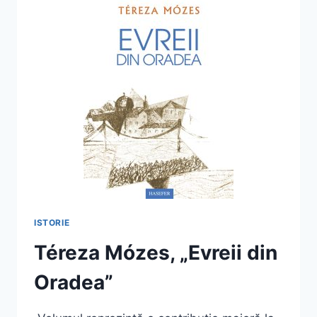
SUTĂ
DE
ISTORII
PERSONALE”
ISTORIE
Téreza Mózes, „Evreii din
Oradea”