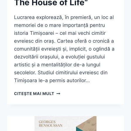
The House of Life”
Lucrarea explorează, în premieră, un loc al
memoriei de o mare importanță pentru
istoria Timișoarei – cel mai vechi cimitir
evreiesc din oraș. Cartea oferă o cronică a
comunității evreiești și, implicit, o oglindă a
dezvoltării orașului, a evoluției gustului
artistic și a mentalităților de-a lungul
secolelor. Studiul cimitirului evreiesc din
Timișoara le-a permis autorilor…
GETTA
CITEȘTE MAI MULT
NEUMANN, JÁNOS
SZEKERNYÉS, ”THE
JEWISH
CEMETERY
OF
TIMIȘOARA.