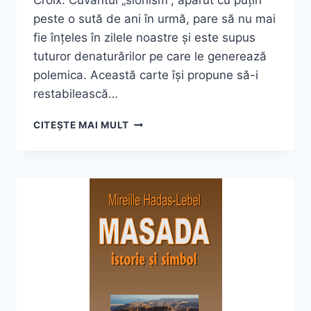
Croix. Cuvântul „sionism”, apărut cu puțin
peste o sută de ani în urmă, pare să nu mai
fie înțeles în zilele noastre și este supus
tuturor denaturărilor pe care le generează
polemica. Această carte își propune să-i
restabilească…
DENIS
CITEȘTE MAI MULT
CHARBIT,
„CE
ESTE
SIONISMUL?”