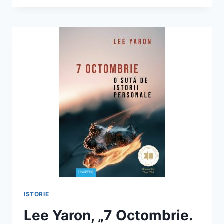
„ALIANȚA
ISRAELITĂ
UNIVERSALĂ,
1860-
2020.
EVREII
DIN
ORIENT,
ILUMINISMUL
DIN
OCCIDENT”
ISTORIE
Lee Yaron, „7 Octombrie.