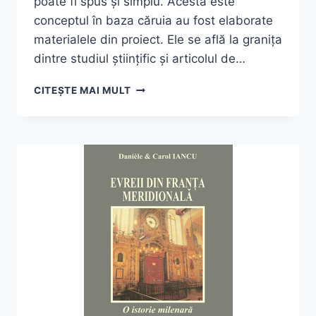
poate fi spus și simplu. Acesta este
conceptul în baza căruia au fost elaborate
materialele din proiect. Ele se află la granița
dintre studiul științific și articolul de…
LYA
CITEȘTE MAI MULT
BENJAMIN,
IRINA
WEINER-
SPIRESCU
(COORD.),
„ISTORII
DE
SERTAR.
DESPRE
EVREII
DIN
ROMÂNIA”