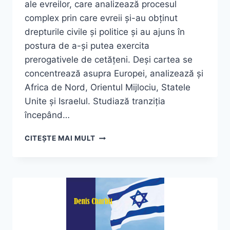
ale evreilor, care analizează procesul
complex prin care evreii și-au obținut
drepturile civile și politice și au ajuns în
postura de a-și putea exercita
prerogativele de cetățeni. Deși cartea se
concentrează asupra Europei, analizează și
Africa de Nord, Orientul Mijlociu, Statele
Unite și Israelul. Studiază tranziția
începând…
DAVID
CITEȘTE MAI MULT
SORKIN,
„EMANCIPAREA
EVREILOR.
O
ISTORIE
DE
CINCI
VEACURI”