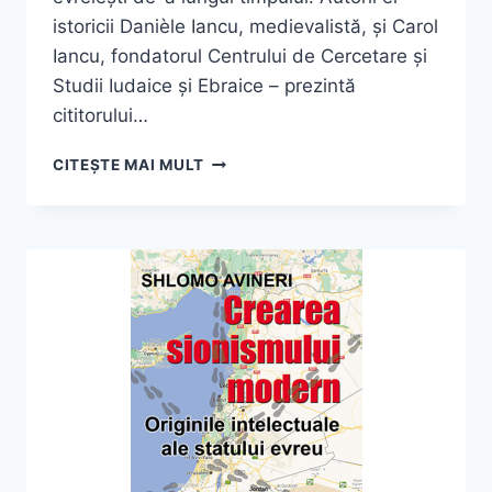
istoricii Danièle Iancu, medievalistă, și Carol
Iancu, fondatorul Centrului de Cercetare și
Studii Iudaice și Ebraice – prezintă
cititorului…
DANIÈLE
CITEȘTE MAI MULT
&
CAROL
IANCU,
„EVREII
DIN
FRANȚA
MERIDIONALĂ.
O
ISTORIE
MILENARĂ”