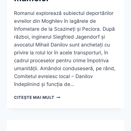
Romanul explorează subiectul deportărilor
evreilor din Moghilev în lagărele de
înfometare de la Scazineți și Peciora. După
război, inginerul Siegfried Jagendorf și
avocatul Mihail Danilov sunt anchetați cu
privire la rolul lor în acele transporturi, în
cadrul proceselor pentru crime împotriva
umanității. Amândoi conduseseră, pe rând,
Comitetul evreiesc local – Danilov
îndeplinind și funcția de…
GALI
CITEȘTE MAI MULT
MIR-
TIBON,
„O
LISTĂ
A