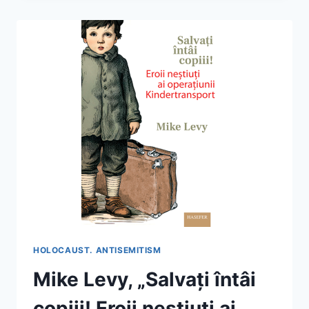
VOIAM
SĂ
MOR.
DIN
NORVEGIA
LA
AUSCHWITZ”
HOLOCAUST. ANTISEMITISM
Mike Levy, „Salvați întâi
copiii! Eroii neștiuți ai