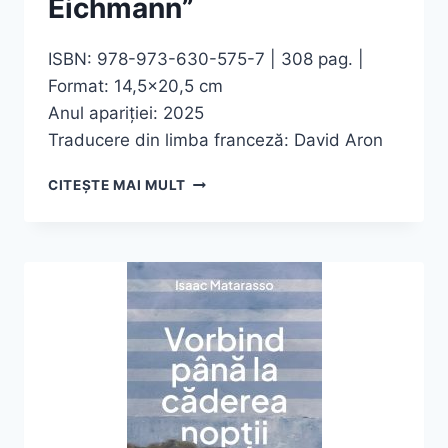
Eichmann”
ISBN: 978-973-630-575-7 | 308 pag. |
Format: 14,5×20,5 cm
Anul apariției: 2025
Traducere din limba franceză: David Aron
SYLVIE
CITEȘTE MAI MULT
LINDEPERG
ȘI
ANNETTE
WIEVIORKA
(COORD.),
„MOMENTUL
EICHMANN”