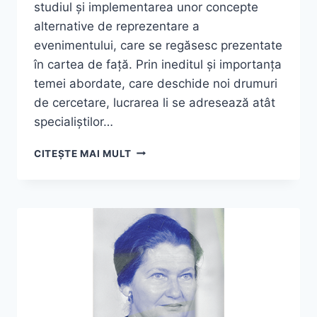
studiul și implementarea unor concepte
alternative de reprezentare a
evenimentului, care se regăsesc prezentate
în cartea de față. Prin ineditul și importanța
temei abordate, care deschide noi drumuri
de cercetare, lucrarea li se adresează atât
specialiștilor…
ASTRID
CITEȘTE MAI MULT
ROTTMAN,
„HAȘOAH,
ARHITECTURA
GRAIULUI.
ÎNTRE
MEMORIA
INDIVIDUALĂ
ȘI
MEMORIA
CULTURALĂ”