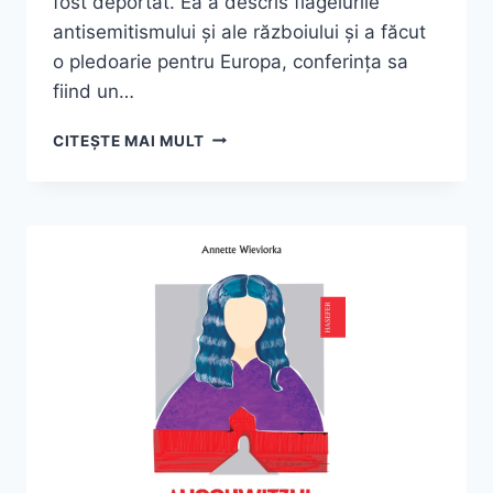
fost deportat. Ea a descris flagelurile
antisemitismului și ale războiului și a făcut
o pledoarie pentru Europa, conferința sa
fiind un…
SIMONE
CITEȘTE MAI MULT
VEIL,
„PENTRU
GENERAȚIILE
VIITOARE”