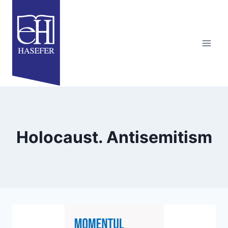
Skip
to
content
Holocaust. Antisemitism