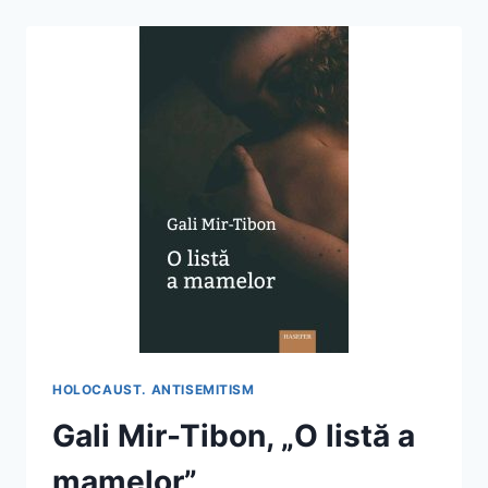
ÎNTÂI
COPIII!
EROII
NEȘTIUȚI
AI
OPERAȚIUNII
KINDERTRANSPORT”
HOLOCAUST. ANTISEMITISM
Gali Mir-Tibon, „O listă a
mamelor”