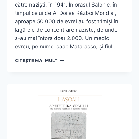
către naziști, în 1941. În orașul Salonic, în
timpul celui de Al Doilea Război Mondial,
aproape 50.000 de evrei au fost trimiși în
lagărele de concentrare naziste, de unde
s-au mai întors doar 2.000. Un medic
evreu, pe nume Isaac Matarasso, și fiul…
ISAAC
CITEȘTE MAI MULT
MATARASSO,
„VORBIND
PÂNĂ
LA
CĂDEREA
NOPȚII.
ÎN
AMINTIREA
EVREILOR
DIN
SALONIC:
1941-