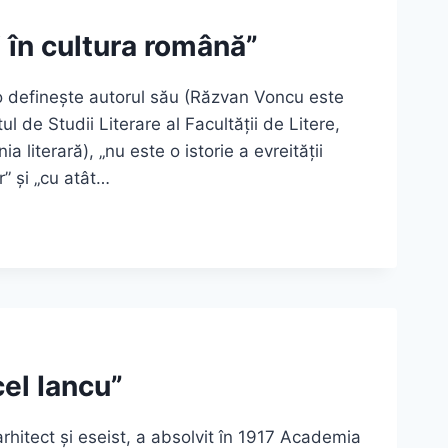
i în cultura română”
 o definește autorul său (Răzvan Voncu este
tul de Studii Literare al Facultății de Litere,
 literară), „nu este o istorie a evreității
r” și „cu atât…
cel Iancu”
arhitect și eseist, a absolvit în 1917 Academia