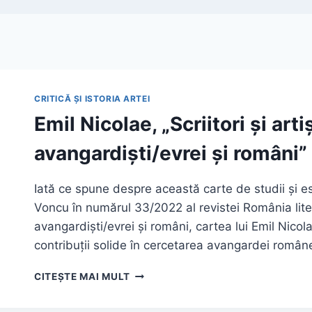
CRITICĂ ȘI ISTORIA ARTEI
Emil Nicolae, „Scriitori și art
avangardiști/evrei și români”
Iată ce spune despre această carte de studii și ese
Voncu în numărul 33/2022 al revistei România literar
avangardiști/evrei și români, cartea lui Emil Nicola
contribuții solide în cercetarea avangardei român
EMIL
CITEȘTE MAI MULT
NICOLAE,
„SCRIITORI