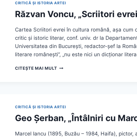
SECOL
CRITICĂ ȘI ISTORIA ARTEI
DE
Răzvan Voncu, „Scriitori evre
MUZICĂ
ȘI
MĂIESTRIE”
Cartea Scriitori evrei în cultura română, așa cum
critic și istoric literar, conf. univ. dr la Departamen
Universitatea din București, redactor-șef la România
literare românești”, „nu este nici un dicționar litera
RĂZVAN
CITEȘTE MAI MULT
VONCU,
„SCRIITORI
EVREI
ÎN
CULTURA
ROMÂNĂ”
CRITICĂ ȘI ISTORIA ARTEI
Geo Șerban, „Întâlniri cu Mar
Marcel Iancu (1895, Buzău – 1984, Haifa), pictor, 