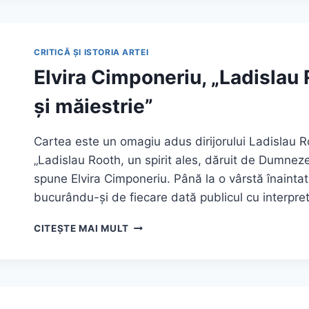
ȘI
ARTIȘTI/MODERNI
ȘI
AVANGARDIȘTI/EVREI
CRITICĂ ȘI ISTORIA ARTEI
ȘI
Elvira Cimponeriu, „Ladislau
ROMÂNI”
și măiestrie”
Cartea este un omagiu adus dirijorului Ladislau Ro
„Ladislau Rooth, un spirit ales, dăruit de Dumneze
spune Elvira Cimponeriu. Până la o vârstă înaint
bucurându-și de fiecare dată publicul cu interpre
ELVIRA
CITEȘTE MAI MULT
CIMPONERIU,
„LADISLAU
ROOTH
–
UN