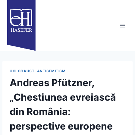
Skip
to
content
HOLOCAUST. ANTISEMITISM
Andreas Pfützner,
„Chestiunea evreiască
din România:
perspective europene