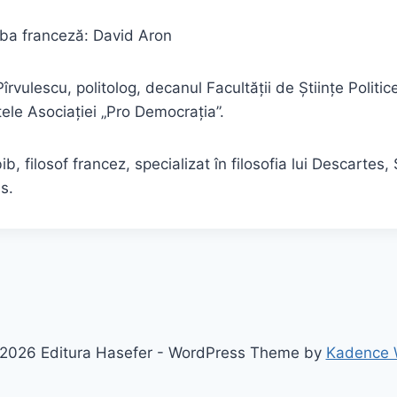
mba franceză: David Aron
Pîrvulescu, politolog, decanul Facultății de Științe Politic
le Asociației „Pro Democrația”.
b, filosof francez, specializat în filosofia lui Descartes,
s.
2026 Editura Hasefer - WordPress Theme by
Kadence