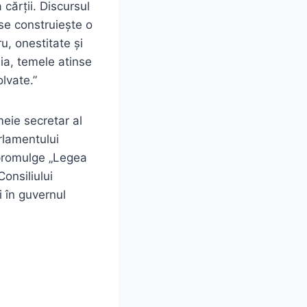
 cărții. Discursul
se construiește o
u, onestitate și
nia, temele atinse
lvate.”
meie secretar al
rlamentului
ă promulge „Legea
onsiliului
i în guvernul