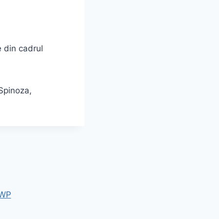
e din cadrul
 Spinoza,
 WP