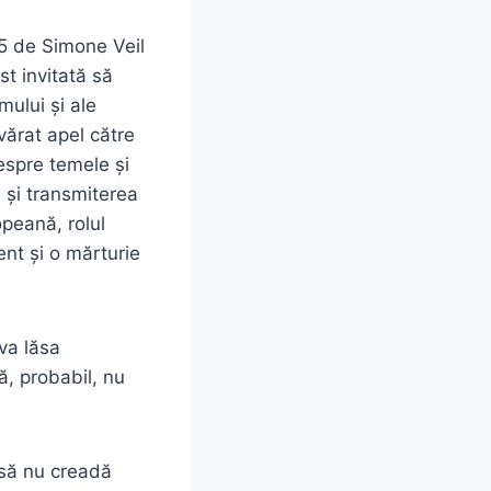
05 de Simone Veil
st invitată să
mului și ale
vărat apel către
despre temele și
 și transmiterea
opeană, rolul
ment și o mărturie
 va lăsa
ă, probabil, nu
 să nu creadă