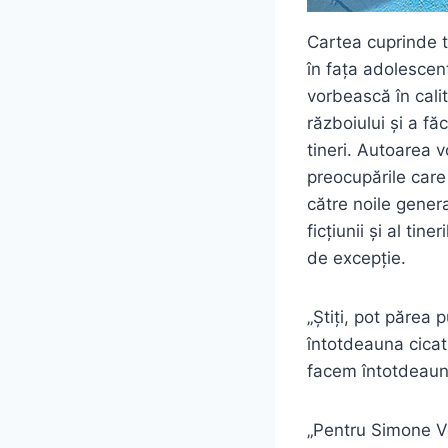
Cartea cuprinde t
în fața adolescen
vorbească în calit
războiului și a fă
tineri. Autoarea 
preocupările care
către noile genera
ficțiunii și al tin
de excepție.
„Știți, pot părea
întotdeauna cicatr
facem întotdeauna
„Pentru Simone Ve