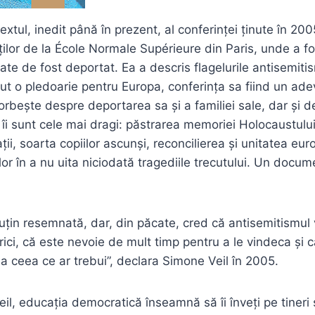
extul, inedit până în prezent, al conferinței ținute în 20
ților de la École Normale Supérieure din Paris, unde a fo
ate de fost deportat. Ea a descris flagelurile antisemitis
cut o pledoarie pentru Europa, conferința sa fiind un ade
vorbește despre deportarea sa și a familiei sale, dar și 
 îi sunt cele mai dragi: păstrarea memoriei Holocaustului
ții, soarta copiilor ascunși, reconcilierea și unitatea eur
erilor în a nu uita niciodată tragediile trecutului. Un docu
 puțin resemnată, dar, din păcate, cred că antisemitismul
ici, că este nevoie de mult timp pentru a le vindeca și c
 ceea ce ar trebui”, declara Simone Veil în 2005.
il, educația democratică înseamnă să îi înveți pe tineri