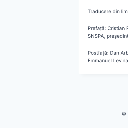
Traducere din li
Prefață: Cristian 
SNSPA, președinte
Postfață: Dan Arbi
Emmanuel Levina
© 