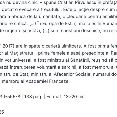
să nu devină cinici – spune Cristian Pîrvulescu în prefața
 decât o evocare a trecutului. Este o lecție despre cum 
fără a abdica de la umanitate, o pledoarie pentru echilibr
ândire critică. (…) În Europa de Est, și mai ales în Româ
de urgente și astăzi, (…) sunt chestiuni deschise, nu rezo
-2017) are în spate o carieră uimitoare. A fost prima fe
ior al Magistraturii, prima femeie aleasă președinte al Pa
in vot universal, a fost ministru al Sănătății, reușind s
ează întreruperea voluntară a sarcinii, a fost membru al C
nistru de Stat, ministru al Afacerilor Sociale, numărul do
, membru al Academiei Franceze.
0-565-8 | 138 pag. | Format: 13×20 cm
25