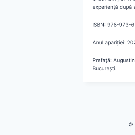
experiență după a
ISBN: 978-973-63
Anul apariției: 2
Prefață: Augustin 
București.
© 