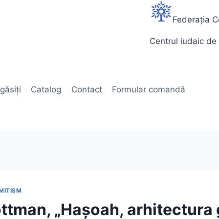
Federația C
Centrul iudaic de 
găsiți
Catalog
Contact
Formular comandă
MITISM
ttman, „Hașoah, arhitectura g