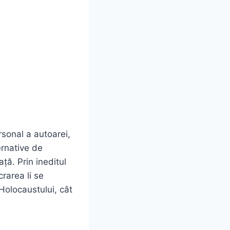
sonal a autoarei,
ernative de
ță. Prin ineditul
rarea li se
 Holocaustului, cât