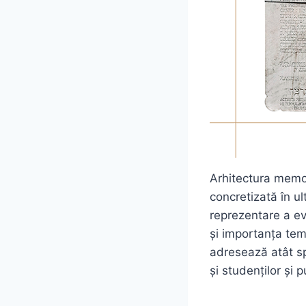
Arhitectura memor
concretizată în ul
reprezentare a ev
și importanța tem
adresează atât spe
și studenților și p