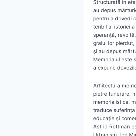
Structurată în et
au depus mărturie
pentru a dovedi 
teribil al istoriei
speranță, revoltă,
graiul lor pierdut,
și au depus mărtur
Memorialul este s
a expune dovezile
Arhitectura memor
pietre funerare, m
memorialistice, m
traduce suferința
educație și comem
Astrid Rottman est
Urbanism „Ion Minc