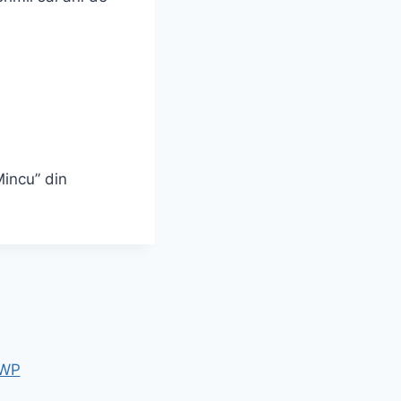
Mincu” din
 WP