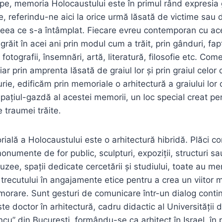
ape, memoria Holocaustului este în primul rând expresia g
, referindu-ne aici la orice urmă lăsată de victime sau d
ceea ce s-a întâmplat. Fiecare evreu contemporan cu a
 a grăit în acei ani prin modul cum a trăit, prin gânduri, f
 fotografii, însemnări, artă, literatură, filosofie etc. C
 iar prin amprenta lăsată de graiul lor și prin graiul celor
ie, edificăm prin memoriale o arhitectură a graiului lor c
pațiul-gazdă al acestei memorii, un loc special creat pe
 traumei trăite.
ială a Holocaustului este o arhitectură hibridă. Plăci 
onumente de for public, sculpturi, expoziții, structuri s
uzee, spații dedicate cercetării și studiului, toate au me
 trecutului în angajamente etice pentru a crea un viitor 
orare. Sunt gesturi de comunicare într-un dialog conti
e doctor în arhitectură, cadru didactic al Universității d
u” din București, formându-se ca arhitect în Israel, în p