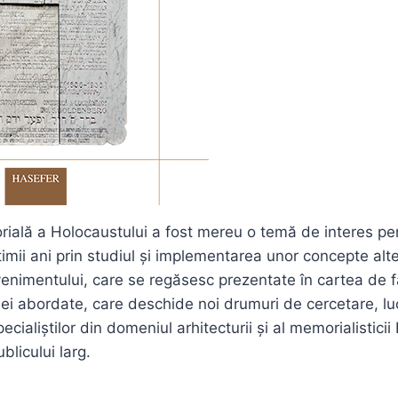
ială a Holocaustului a fost mereu o temă de interes per
timii ani prin studiul și implementarea unor concepte alt
enimentului, care se regăsesc prezentate în cartea de fa
ei abordate, care deschide noi drumuri de cercetare, luc
cialiștilor din domeniul arhitecturii și al memorialisticii
ublicului larg.