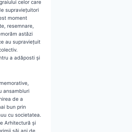
raiului celor care
e supraviețuitori
cest moment
apte, resemnare,
omemorăm astăzi
 ce au supraviețuit
olectiv.
ntru a adăposti și
comemorative,
au ansambluri
nirea de a
mai bun prin
nuu cu societatea.
e Arhitectură și
rimii săi ani de